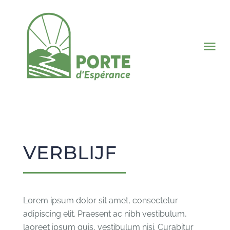
Ga
naar
inhoud
Tog
Nav
Wie zijn wij
Wat doen wij
VERBLIJF
Nieuws
Steun ons
Lorem ipsum dolor sit amet, consectetur
adipiscing elit. Praesent ac nibh vestibulum,
Nederlands
laoreet ipsum quis, vestibulum nisi. Curabitur