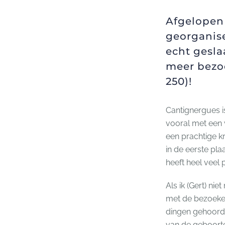
Afgelopen
georganis
echt gesl
meer bezo
250)!
Cantignergues is
vooral met een 
een prachtige k
in de eerste pl
heeft heel veel
Als ik (Gert) ni
met de bezoeker
dingen gehoord:
van de geboorte