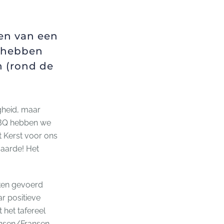
en van een
e hebben
 (rond de
igheid, maar
 BBQ hebben we
t Kerst voor ons
 aarde! Het
ekken gevoerd
r positieve
 het tafereel
mensen/Fransen