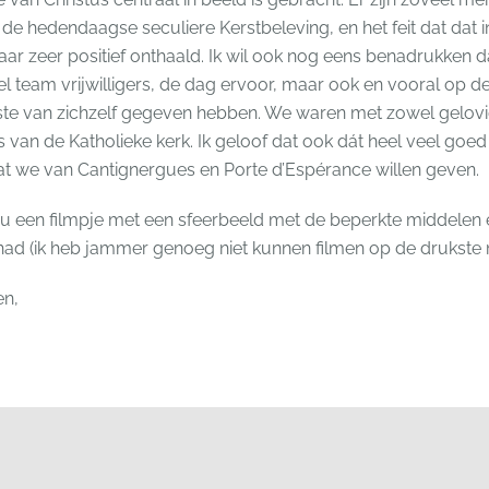
n de hedendaagse seculiere Kerstbeleving, en het feit dat dat i
aar zeer positief onthaald. Ik wil ook nog eens benadrukken d
 team vrijwilligers, de dag ervoor, maar ook en vooral op de 
ste van zichzelf gegeven hebben. We waren met zowel gelov
s van de Katholieke kerk. Ik geloof dat ook dát heel veel goe
at we van Cantignergues en Porte d’Espérance willen geven.
 u een filmpje met een sfeerbeeld met de beperkte middelen e
had (ik heb jammer genoeg niet kunnen filmen op de drukst
en,