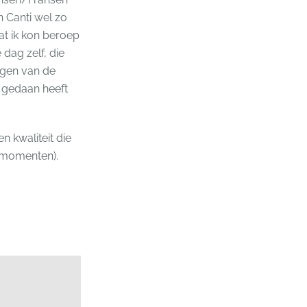
n Canti wel zo
at ik kon beroep
dag zelf, die
igen van de
d gedaan heeft
n kwaliteit die
e momenten).