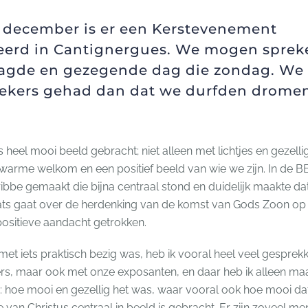
 december is er een Kerstevenement
eerd in Cantignergues. We mogen sprek
aagde en gezegende dag die zondag. W
ekers gehad dan dat we durfden dromen
 heel mooi beeld gebracht; niet alleen met lichtjes en gezell
warme welkom en een positief beeld van wie we zijn. In de
ribbe gemaakt die bijna centraal stond en duidelijk maakte da
aats gaat over de herdenking van de komst van Gods Zoon op
 positieve aandacht getrokken.
et met iets praktisch bezig was, heb ik vooral heel veel gespr
s, maar ook met onze exposanten, en daar heb ik alleen maa
 hoe mooi en gezellig het was, waar vooral ook hoe mooi dat
 van Christus centraal in beeld is gebracht. Er zijn zoveel 