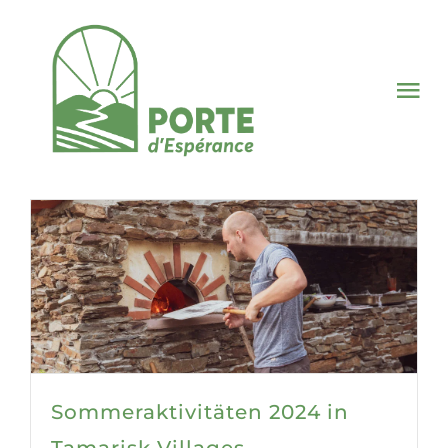
Skip
to
content
Tog
Nav
Porte d‘ E
Operation
Nachricht
Deutsch
Sommeraktivitäten 2024 in