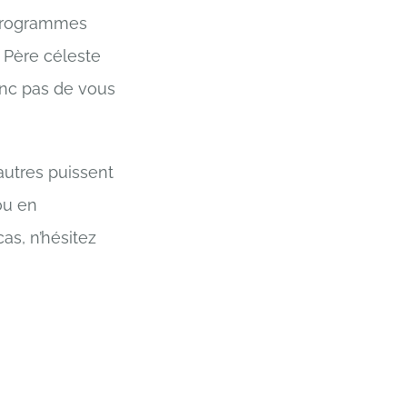
s programmes
e Père céleste
donc pas de vous
autres puissent
ou en
as, n’hésitez